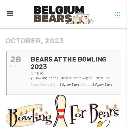
OCTOBER, 2023
28
BEARS AT THE BOWLING
2023
OCT
18h00
Bowling Stones Brussels
, Steenweg op Brussel 397
Event Organized By:
Belgium Bears
Events:
Belgium Bears