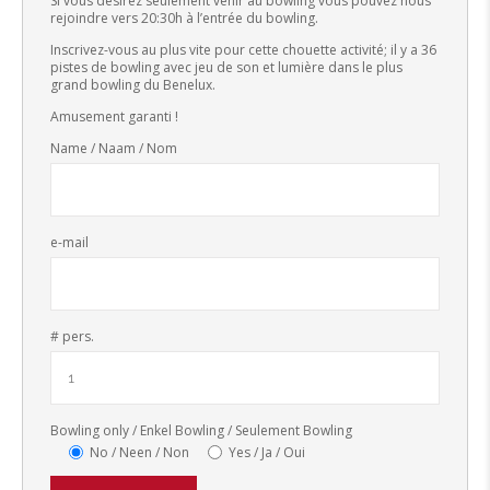
Si vous désirez seulement venir au bowling vous pouvez nous
rejoindre vers 20:30h à l’entrée du bowling.
Inscrivez-vous au plus vite pour cette chouette activité; il y a 36
pistes de bowling avec jeu de son et lumière dans le plus
grand bowling du Benelux.
Amusement garanti !
Name / Naam / Nom
e-mail
# pers.
Bowling only / Enkel Bowling / Seulement Bowling
No / Neen / Non
Yes / Ja / Oui