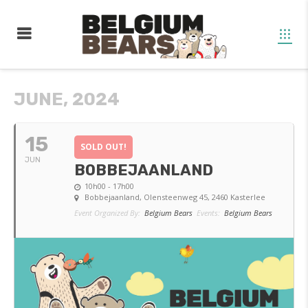
JUNE, 2024
15
SOLD OUT!
JUN
BOBBEJAANLAND
10h00 - 17h00
Bobbejaanland
, Olensteenweg 45, 2460 Kasterlee
Event Organized By:
Belgium Bears
Events:
Belgium Bears