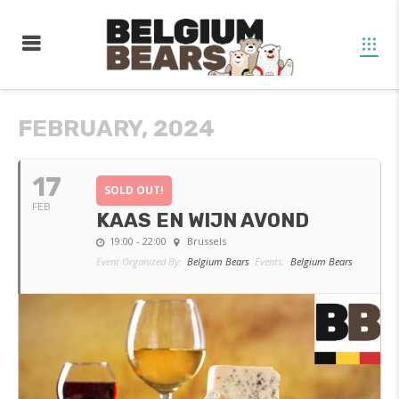
FEBRUARY, 2024
17
SOLD OUT!
FEB
KAAS EN WIJN AVOND
19:00 - 22:00
Brussels
Event Organized By:
Belgium Bears
Events:
Belgium Bears